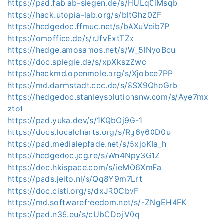
https://pad.fablab-siegen.de/s/HULq0iMsqb
https://hack.utopia-lab.org/s/bltGhz0ZF
https://hedgedoc.ffmuc.net/s/bAXuVeib7P
https://omoffice.de/s/rJfvExtTZx
https://hedge.amosamos.net/s/W_5INyoBcu
https://doc.spiegie.de/s/xpXkszZwc
https://hackmd.openmole.org/s/Xjobee7PP
https://md.darmstadt.ccc.de/s/8SX9QhoGrb
https://hedgedoc.stanleysolutionsnw.com/s/Aye7mx
ztot
https://pad.yuka.dev/s/1KQbOj9G-1
https://docs.localcharts.org/s/Rg6y60D0u
https://pad.medialepfade.net/s/5xjoKla_h
https://hedgedoc.jcg.re/s/Wn4Npy3G1Z
https://doc.hkispace.com/s/ieMO6XmFa
https://pads.jeito.nl/s/Qq8Y9m7Lrt
https://doc.cisti.org/s/dxJR0CbvF
https://md.softwarefreedom.net/s/-ZNgEH4FK
https://pad.n39.eu/s/cUbODojV0q