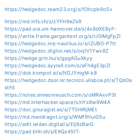
https://hedgedoc.team23.org/s/fOhcpb9o5v
https://md.infs.ch/s/zYFH9eZkR
https://pad.sra.uni-hannover.de/s/4x8dXE8yF-
https://write.frame.gargantext.org/s/rJ0iMgFpZl
https://hedgedoc.nrp-nautilus.io/s/iZUBO-P7tt
https://hedgedoc.digilol.net/s/oqtV1Ywx8Z
https://hedge.grin.hu/s/gpgAGuXkyy
https://hedgedoc.syyrell.com/s/aFh4gE3pZl
https://dok.kompot.si/s/NDJYmgM-k8
https://hedgedoc.dsor.isr.tecnico.ulisboa.pt/s/TQd0a
stFd
https://notes.simeonreusch.com/s/oMRAxvP3t
https://md.interhacker.space/s/nYx8w9W4A
https://doc.gnuragist.es/s/7T0HlRjMEt
https://md.mandragot.org/s/WMf9VuiG5u
https://edit.leiden.digital/s/Elj9zBarG
https://pad.bhh.sh/s/EKQz45tT-