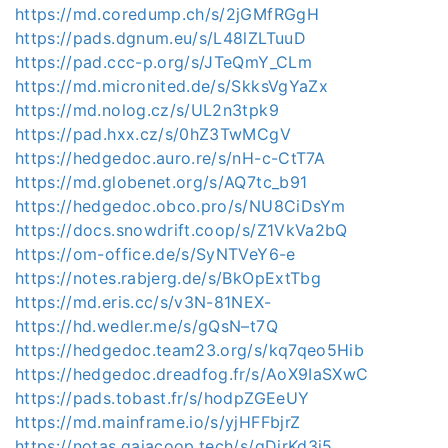
https://md.coredump.ch/s/2jGMfRGgH
https://pads.dgnum.eu/s/L48lZLTuuD
https://pad.ccc-p.org/s/JTeQmY_CLm
https://md.micronited.de/s/SkksVgYaZx
https://md.nolog.cz/s/UL2n3tpk9
https://pad.hxx.cz/s/0hZ3TwMCgV
https://hedgedoc.auro.re/s/nH-c-CtT7A
https://md.globenet.org/s/AQ7tc_b91
https://hedgedoc.obco.pro/s/NU8CiDsYm
https://docs.snowdrift.coop/s/Z1VkVa2bQ
https://om-office.de/s/SyNTVeY6-e
https://notes.rabjerg.de/s/BkOpExtTbg
https://md.eris.cc/s/v3N-81NEX-
https://hd.wedler.me/s/gQsN–t7Q
https://hedgedoc.team23.org/s/kq7qeo5Hib
https://hedgedoc.dreadfog.fr/s/AoX9IaSXwC
https://pads.tobast.fr/s/hodpZGEeUY
https://md.mainframe.io/s/yjHFFbjrZ
https://notas.gaiacoop.tech/s/qDirKd3i5