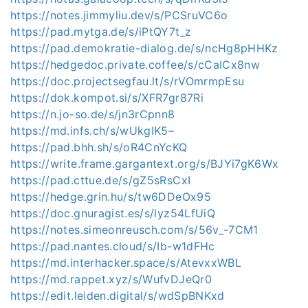
https://notes.jimmyliu.dev/s/PCSruVC6o
https://pad.mytga.de/s/iPtQY7t_z
https://pad.demokratie-dialog.de/s/ncHg8pHHKz
https://hedgedoc.private.coffee/s/cCaICx8nw
https://doc.projectsegfau.lt/s/rVOmrmpEsu
https://dok.kompot.si/s/XFR7gr87Ri
https://n.jo-so.de/s/jn3rCpnn8
https://md.infs.ch/s/wUkgIK5–
https://pad.bhh.sh/s/oR4CnYcKQ
https://write.frame.gargantext.org/s/BJYi7gK6Wx
https://pad.cttue.de/s/gZ5sRsCxI
https://hedge.grin.hu/s/tw6DDeOx95
https://doc.gnuragist.es/s/lyz54LfUiQ
https://notes.simeonreusch.com/s/56v_-7CM1
https://pad.nantes.cloud/s/Ib-w1dFHc
https://md.interhacker.space/s/AtevxxWBL
https://md.rappet.xyz/s/WufvDJeQr0
https://edit.leiden.digital/s/wdSpBNKxd