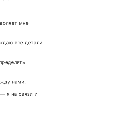
зволяет мне
ждаю все детали
пределять
ежду нами.
— я на связи и