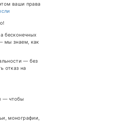
 этом ваши права
ысли
о!
за бесконечных
— мы знаем, как
альности — без
ь отказ на
й — чтобы
ьи, монографии,