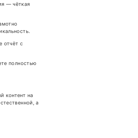
ия — чёткая
рамотно
икальность.
е отчёт с
дете полностью
й контент на
стественной, а