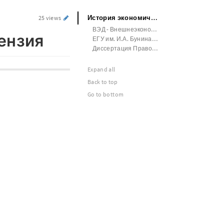
История экономической мысли Рецензия
25 views
ВЭД - Внешнеэкономическая деятельность
ензия
ЕГУ им. И.А. Бунина Финский язык
Диссертация Правоохранительные органы
Expand all
Back to top
Go to bottom