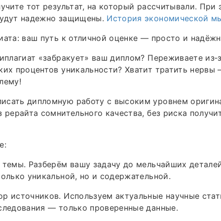
лучите тот результат, на который рассчитывали. При
будут надежно защищены.
История экономической м
иата: ваш путь к отличной оценке — просто и надёжн
типлагиат «забракует» ваш диплом? Переживаете из‑
ких процентов уникальности? Хватит тратить нервы 
лему!
исать дипломную работу с высоким уровнем оригин
з рерайта сомнительного качества, без риска получит
е:
 темы. Разберём вашу задачу до мельчайших детале
только уникальной, но и содержательной.
р источников. Используем актуальные научные стат
следования — только проверенные данные.