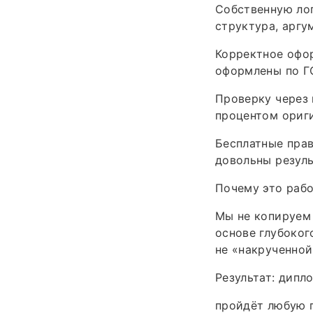
Собственную ло
структура, аргу
Корректное офор
оформлены по ГО
Проверку через 
процентом ориги
Бесплатные прав
довольны резуль
Почему это рабо
Мы не копируем 
основе глубоког
не «накрученной
Результат: дипл
пройдёт любую п