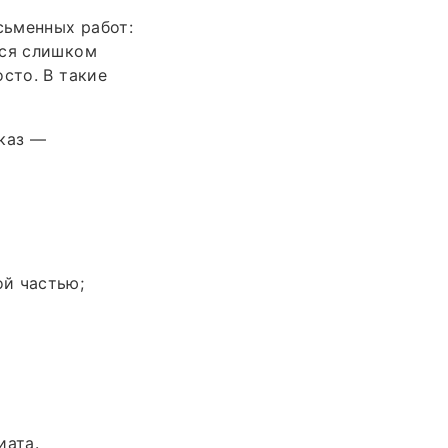
сьменных работ:
тся слишком
сто. В такие
аказ —
ой частью;
иата.