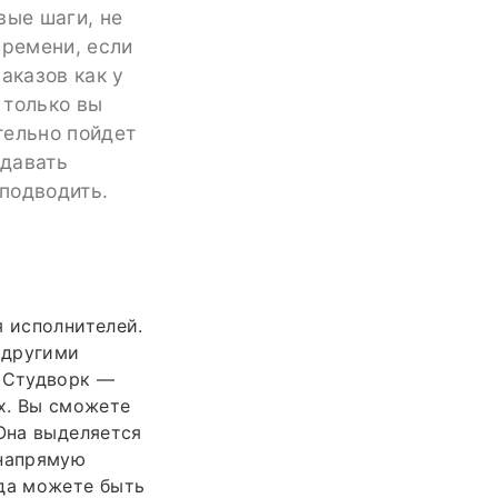
вые шаги, не
времени, если
аказов как у
 только вы
тельно пойдет
сдавать
 подводить.
я исполнителей.
 другими
. Студворк —
х. Вы сможете
 Она выделяется
 напрямую
гда можете быть