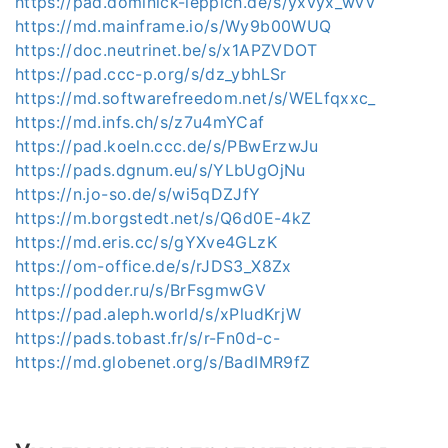
https://pad.dominick-leppich.de/s/yxvyx_wvV
https://md.mainframe.io/s/Wy9b00WUQ
https://doc.neutrinet.be/s/x1APZVDOT
https://pad.ccc-p.org/s/dz_ybhLSr
https://md.softwarefreedom.net/s/WELfqxxc_
https://md.infs.ch/s/z7u4mYCaf
https://pad.koeln.ccc.de/s/PBwErzwJu
https://pads.dgnum.eu/s/YLbUgOjNu
https://n.jo-so.de/s/wi5qDZJfY
https://m.borgstedt.net/s/Q6d0E-4kZ
https://md.eris.cc/s/gYXve4GLzK
https://om-office.de/s/rJDS3_X8Zx
https://podder.ru/s/BrFsgmwGV
https://pad.aleph.world/s/xPludKrjW
https://pads.tobast.fr/s/r-Fn0d-c-
https://md.globenet.org/s/BadIMR9fZ