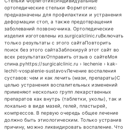
Стельки ФормтотиксИндивидуальные
ортопедические стельки Формтотикс
предназначены для профилактики и устранения
деформации стоп, а также предотвращения
заболеваний позвоночника. Ортопедические
изделия изготовлены из.surgicalclinic.ruВключать
только результаты с этого сайтаПовторить
поиск без этого сайтаЗаблокируй этот сайт во
всех результатахОтправить отзыв о сайтеМоя
спина.руhttps://surgicalclinic.ru › lechenie › kak-
lechit-vospalenie-sustavovЛечение воспаления
суставов: чем и как лечить (мази, препараты)С
целью устранения воспалительных изменений
применяют несколько групп лекарственных
препаратов как внутрь (таблетки, уколы), так и
локально в виде мазей, гелей, пластырей,
компрессов. В первую очередь общее лечение
должно быть этиологическим. Только устранив
причину, можно ликвидировать воспаление. Что