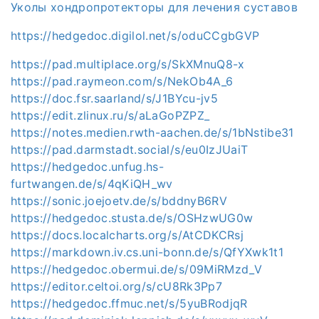
Уколы хондропротекторы для лечения суставов
https://hedgedoc.digilol.net/s/oduCCgbGVP
https://pad.multiplace.org/s/SkXMnuQ8-x
https://pad.raymeon.com/s/NekOb4A_6
https://doc.fsr.saarland/s/J1BYcu-jv5
https://edit.zlinux.ru/s/aLaGoPZPZ_
https://notes.medien.rwth-aachen.de/s/1bNstibe31
https://pad.darmstadt.social/s/eu0IzJUaiT
https://hedgedoc.unfug.hs-
furtwangen.de/s/4qKiQH_wv
https://sonic.joejoetv.de/s/bddnyB6RV
https://hedgedoc.stusta.de/s/OSHzwUG0w
https://docs.localcharts.org/s/AtCDKCRsj
https://markdown.iv.cs.uni-bonn.de/s/QfYXwk1t1
https://hedgedoc.obermui.de/s/09MiRMzd_V
https://editor.celtoi.org/s/cU8Rk3Pp7
https://hedgedoc.ffmuc.net/s/5yuBRodjqR